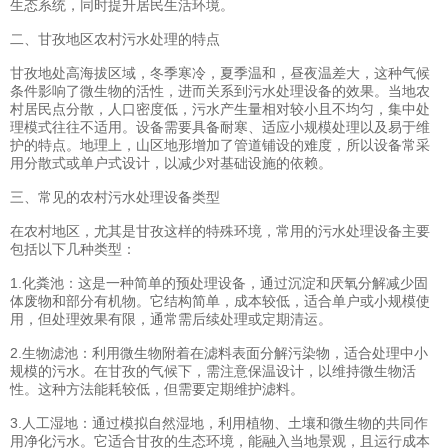
生态系统，同时提升居民生活环境。
二、甘孜地区农村污水处理的特点
甘孜地处高海拔区域，冬季寒冷，夏季温和，昼夜温差大，这种气候
条件影响了微生物的活性，进而关系到污水处理设备的效果。当地农
村居民点分散，人口密度低，污水产生量相对较小且不均匀，集中处
理模式往往不适用。设备需要具备耐寒、适应小规模处理以及易于维
护的特点。地理上，山区地形增加了管道铺设的难度，所以设备常采
用分散式或单户式设计，以减少对基础设施的依赖。
三、常见的农村污水处理设备类型
在农村地区，尤其是甘孜这样的特殊环境，常用的污水处理设备主要
包括以下几种类型：
1.化粪池：这是一种简单的预处理设备，通过沉淀和厌氧分解减少固
体废物和部分有机物。它结构简单，成本较低，适合单户或小规模使
用，但处理效果有限，通常需后续处理或定期清运。
2.生物滤池：利用微生物附着在滤料表面分解污染物，适合处理中小
规模的污水。在甘孜的气候下，需注意保温设计，以维持微生物活
性。这种方法能耗较低，但需要定期维护滤料。
3.人工湿地：通过模拟自然湿地，利用植物、土壤和微生物的共同作
用净化污水。它适合甘孜的生态环境，能融入当地景观，且运行成本